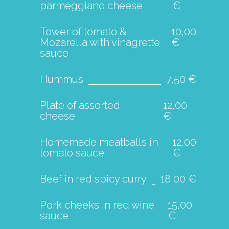
parmeggiano cheese
€
Tower of tomato &
10,00
Mozarella with vinagrette
€
sauce
Hummus
7,50 €
Plate of assorted
12,00
cheese
€
Homemade meatballs in
12,00
tomato sauce
€
Beef in red spicy curry
18,00 €
Pork cheeks in red wine
15,00
sauce
€