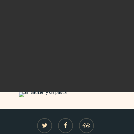
twitter
facebook
tripadvisor