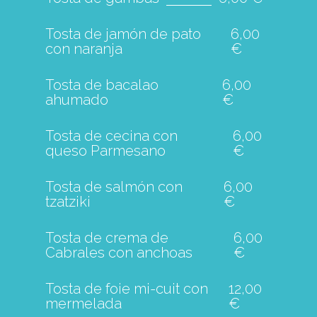
Tosta de jamón de pato
6,00
con naranja
€
Tosta de bacalao
6,00
ahumado
€
Tosta de cecina con
6,00
queso Parmesano
€
Tosta de salmón con
6,00
tzatziki
€
Tosta de crema de
6,00
Cabrales con anchoas
€
Tosta de foie mi-cuit con
12,00
mermelada
€