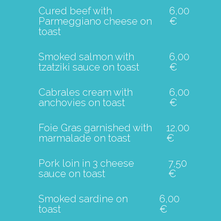
Cured beef with
6,00
Parmeggiano cheese on
€
toast
Smoked salmon with
6,00
tzatziki sauce on toast
€
Cabrales cream with
6,00
anchovies on toast
€
Foie Gras garnished with
12,00
marmalade on toast
€
Pork loin in 3 cheese
7,50
sauce on toast
€
Smoked sardine on
6,00
toast
€