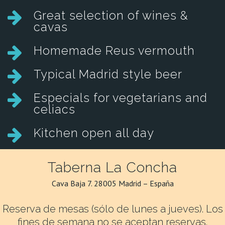
Great selection of wines &
cavas
Homemade Reus vermouth
Typical Madrid style beer
Especials for vegetarians and
celiacs
Kitchen open all day
Taberna La Concha
Cava Baja 7.
28005 Madrid –
España
Reserva de mesas (sólo de lunes a jueves).
Los
fines de semana no se aceptan reservas.