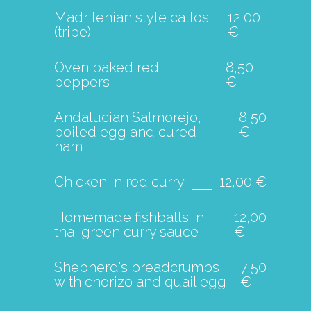
Madrilenian style callos
12,00
(tripe)
€
Oven baked red
8,50
peppers
€
Andalucian Salmorejo,
8,50
boiled egg and cured
€
ham
Chicken in red curry
12,00 €
Homemade fishballs in
12,00
thai green curry sauce
€
Shepherd's breadcrumbs
7,50
with chorizo and quail egg
€